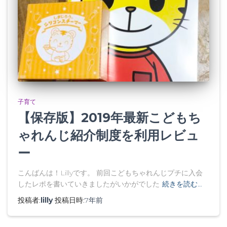
子育て
【保存版】2019年最新こどもち
ゃれんじ紹介制度を利用レビュ
ー
こんばんは！Lillyです。 前回こどもちゃれんじプチに入会
したレポを書いていきましたがいかがでした
続きを読む…
投稿者:
lilly
投稿日時:
7年
前