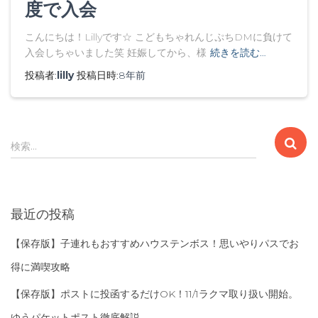
度で入会
こんにちは！Lillyです☆ こどもちゃれんじぷちDMに負けて
入会しちゃいました笑 妊娠してから、様
続きを読む…
投稿者:
lilly
投稿日時:
8年
前
検
検索…
索
:
最近の投稿
【保存版】子連れもおすすめハウステンボス！思いやりパスでお
得に満喫攻略
【保存版】ポストに投函するだけOK！11/1ラクマ取り扱い開始。
ゆうパケットポスト徹底解説