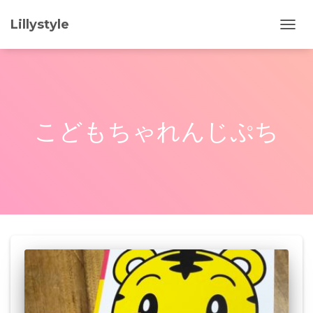
Lillystyle
ナ
ビ
ゲ
ー
シ
ョ
ン
こどもちゃれんじぷち
を
切
り
替
え