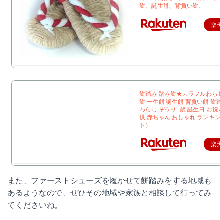
餅、誕生餅、背負い餅、
楽
餅踏み 踏み餅★カラフルわら
餅 一生餅 誕生餅 背負い餅 餅
わらじ ぞうり 1歳 誕生日 お祝
供 赤ちゃん おしゃれ ランキン
ト）
楽
また、ファーストシューズを履かせて餅踏みをする地域も
あるようなので、ぜひその地域や家族と相談して行ってみ
てくださいね。