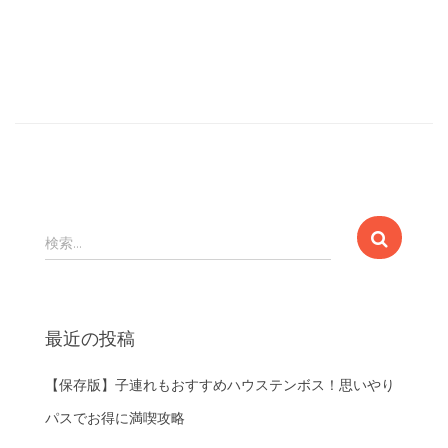
検
検索…
索
:
最近の投稿
【保存版】子連れもおすすめハウステンボス！思いやり
パスでお得に満喫攻略