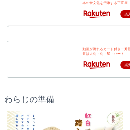
本の食文化を伝承する正直屋
楽
動画が流れるカード付き一升
餅は大丸・丸・星・ハート
楽
わらじの準備