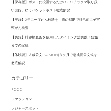
【保存版】ポストに投函するだけOK！11/1ラクマ取り扱
い開始。ゆうパケットポスト徹底解説
【実録】2年に一度がん検診を！市の補助で妊活前に子宮
頸がん検査
【実録】排卵検査薬を使用したタイミング法実践！妊娠
までの記録
【体験談】３歳公文(KUMON)３ヶ月で急成長公文式を
徹底解説
カテゴリー
FOOD
ファッション
レジャースポット