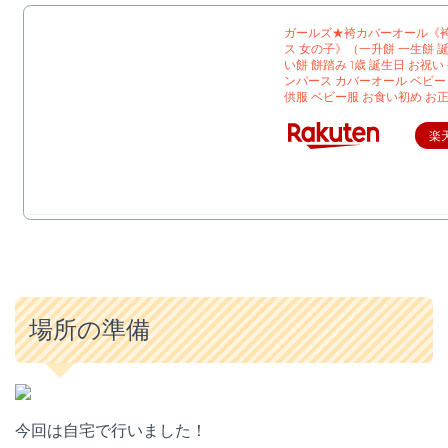
ガールズ★袴カバーオール《
ス 女の子》（一升餅 一生餅 
い餅 餅踏み 1歳 誕生日 お祝い 
ンパース カバーオール ベビー
供服 ベビー服 お食い初め お
楽
場所の準備
今回は自宅で行いました！