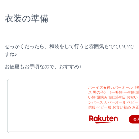
衣装の準備
せっかくだったら、和装をして行うと雰囲気もでていいで
すね♪
お値段もお手頃なので、おすすめ♪
ボーイズ★袴カバーオール《
ス 男の子》（一升餅 一生餅 
い餅 餅踏み 1歳 誕生日 お祝い 
ンパース カバーオール ベビー
供服 ベビー服 お食い初め お
楽