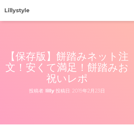
Lillystyle
【保存版】餅踏みネット注
文！安くて満足！餅踏みお
祝いレポ
投稿者:
lilly
投稿日:
2019年2月23日