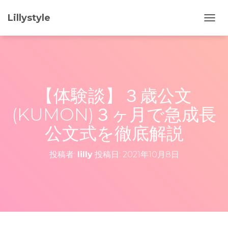
Lillystyle
ナ
ビ
ゲ
ー
シ
ョ
ン
【体験談】３歳公文
を
切
(KUMON)３ヶ月で急成長
り
替
公文式を徹底解説
え
投稿者:
lilly
投稿日:
2021年10月8日