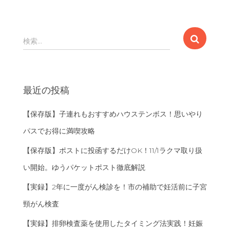
検
検索…
索
:
最近の投稿
【保存版】子連れもおすすめハウステンボス！思いやり
パスでお得に満喫攻略
【保存版】ポストに投函するだけOK！11/1ラクマ取り扱
い開始。ゆうパケットポスト徹底解説
【実録】2年に一度がん検診を！市の補助で妊活前に子宮
頸がん検査
【実録】排卵検査薬を使用したタイミング法実践！妊娠